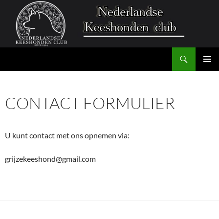
Zoeken
Nederlandse Keeshonden Club
GA
PRIMAI
NAAR
MENU
DE
CONTACT FORMULIER
INHOUD
U kunt contact met ons opnemen via:
grijzekeeshond@gmail.com