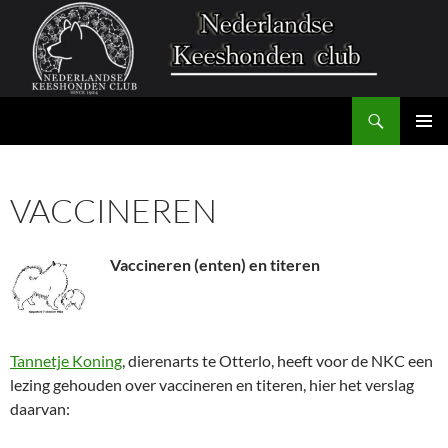
Zoeken
Nederlandse Keeshonden Club
GA
PRIMAI
NAAR
MENU
DE
VACCINEREN
INHOUD
Vaccineren (enten) en titeren
Tannetje Koning
, dierenarts te Otterlo, heeft voor de NKC een
lezing gehouden over vaccineren en titeren, hier het verslag
daarvan: