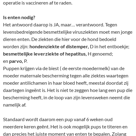
operatie is vaccineren af te raden.
Is enten nodig?
Het antwoord daarop is JA, maar… verantwoord. Tegen
levensbedreigende besmettelijke virusziekten moet men jonge
dieren enten. De ziekten die hier voor de hond bedoeld
worden zijn:
hondenziekte of distemper,
D in het entboekje;
besmettelijke leverziekte of hepatitus,
H genoemd;
en
parvo,
P.
Puppen krijgen via de biest ( de eerste moedermelk) van de
moeder maternale bescherming tegen alle ziektes waartegen
moeder antilichamen in haar bloed heeft, meestal doordat zij
daartegen ingeënt is. Het is niet te zeggen hoe lang een pup die
bescherming heeft, in de loop van zijn levensweken neemt die
namelijk af.
Standaard wordt daarom een pup vanaf 6 weken oud
meerdere keren geënt. Het is ook mogelijk pups te titeren en
dan precies het juiste moment van enten te bepalen. Zolang