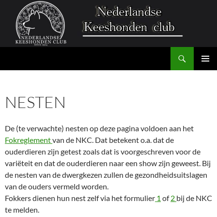
Zoeken
Nederlandse Keeshonden Club
GA
PRIMAI
NAAR
MENU
DE
NESTEN
INHOUD
De (te verwachte) nesten op deze pagina voldoen aan het
Fokreglement
van de NKC. Dat betekent o.a. dat de
ouderdieren zijn getest zoals dat is voorgeschreven voor de
variëteit en dat de ouderdieren naar een show zijn geweest. Bij
de nesten van de dwergkezen zullen de gezondheidsuitslagen
van de ouders vermeld worden.
Fokkers dienen hun nest zelf via het formulier
1
of
2
bij de NKC
te melden.