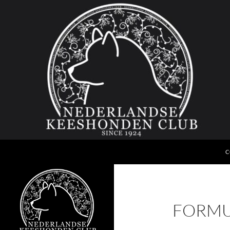
G
Zoeken
Nederlandse Keeshonden Club
C
since 1924
FORMU