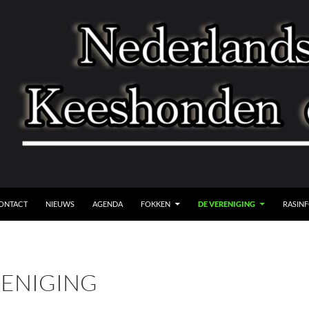
A NAAR DE INHOUD
ONTACT
NIEUWS
AGENDA
FOKKEN
DE VERENIGING
RASIN
RENIGING