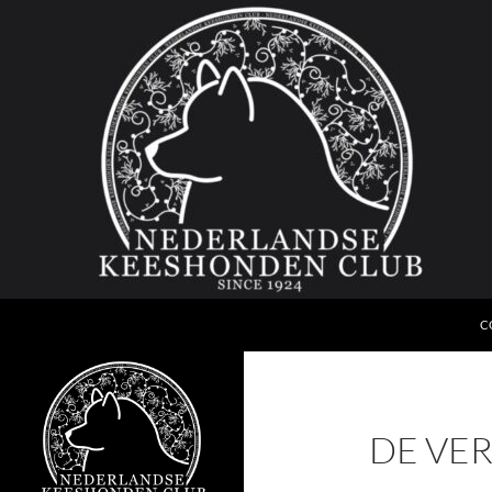
G
Zoeken
Nederlandse Keeshonden Club
C
since 1924
DE VE