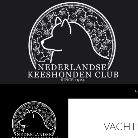
G
Zoeken
Nederlandse Keeshonden Club
C
since 1924
VACHT